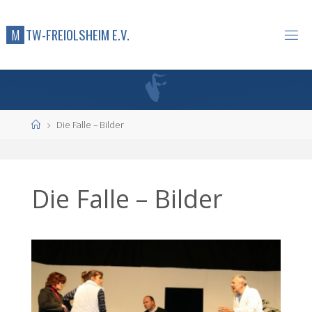
M
T
W
-
F
R
E
I
O
L
S
H
E
I
M
E
.
V
.
Start
Die Falle – Bilder
Die Falle – Bilder