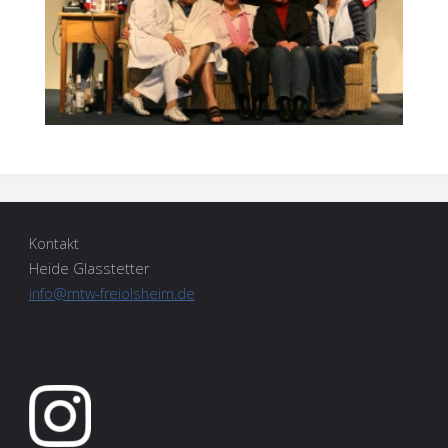
Kontakt
Heide Glasstetter
info@mtw-freiolsheim.de